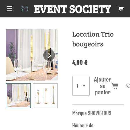
EVENT SOCIETY
Passer
au
contenu
principal
Location Trio
bougeoirs
4,00 €
Ajouter
au
panier
Marque SHOWGEOUS
Hauteur de