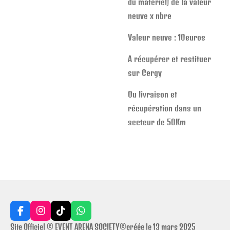
du matériel) de la valeur
neuve x nbre
Valeur neuve : 10euros
A récupérer et restituer
sur Cergy
Ou livraison et
récupération dans un
secteur de 50Km
F
I
T
W
a
n
i
h
Site Officiel © EVENT ARENA SOCIETY©créée le 13 mars 2025